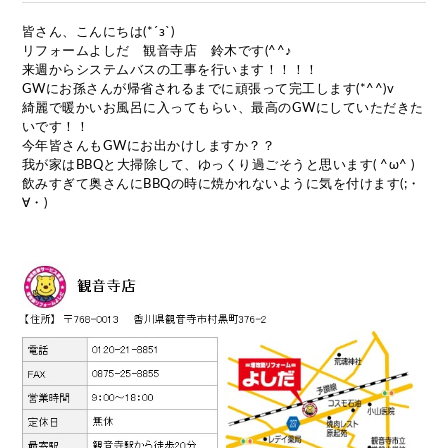
皆さん、こんにちは(*´з`)
リフォームよしだ 観音寺店 鈴木です(^^♪
来週からシステムバスの工事を行います！！！！
GWにお孫さんが帰省されるまでに頑張って完工します(*^^)v
綺麗で暖かいお風呂に入ってもらい、最高のGWにしていただきた
いです！！
今年皆さんもGWにお出かけしますか？？
我が家はBBQと大掃除して、ゆっくり過ごそうと思います( ^ω^ )
飲みすぎて奥さんにBBQの時に焼かれないように気を付けます(;・
∀・)