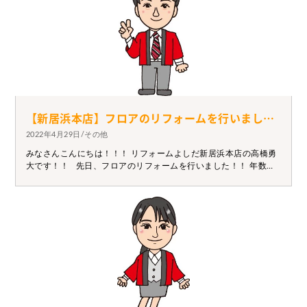
【新居浜本店】フロアのリフォームを行いました！
2022年4月29日/その他
みなさんこんにちは！！！ リフォームよしだ新居浜本店の高橋勇
大です！！ 先日、フロアのリフォームを行いました！！ 年数が
経ち、軋み、音鳴りが気になりご連絡いただきました。 以前は
お客様自身でトランポリンと揶揄されていました、、、(-_-;) 張り
替えることで強度見た目共に最高の仕上がりとなりました。 ま
たフロアにはたくさんの種類があります。 色見、材質、光沢の有
無など、、、 お客様とお打合せを行い、最適のフロア材を選定い
たしますので ぜひご連絡ください(^▽^)/