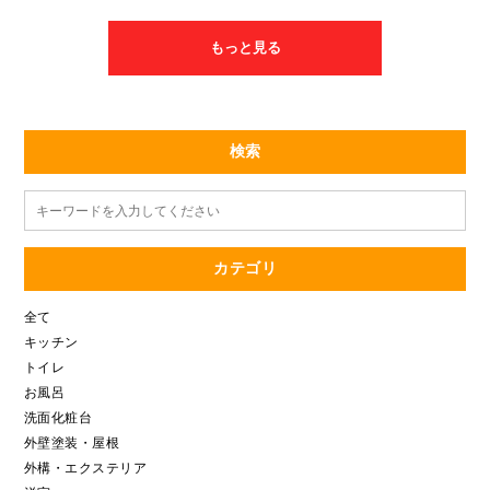
リーズという商品のオフホワイトを取り付けました！ 和式から洋
式になったのでトイレがラクになりとても快適になりました！ ト
イレのことでお悩みの方や気になる事がある方はお気軽にご連絡
もっと見る
ください！！
検索
カテゴリ
全て
キッチン
トイレ
お風呂
洗面化粧台
外壁塗装・屋根
外構・エクステリア