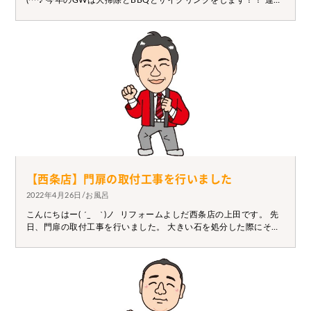
(^^♪ 今年のGWは大掃除とBBQとサイクリングをします！！ 運動
するので食べて飲んでも±0と自分に言い聞かせてます(笑) 皆さん
はどこかお出かけしたり等予定ありますか？ 昨年のGWは飲みす
ぎて記憶を無くし、 奥さんから「人間失格」と言われたので、今
年は記憶が無くなるまで 飲まないように気を付けます(´・ω・`) ま
ぁ気を付けていても飲んでしまいますが・・・
【西条店】門扉の取付工事を行いました
2022年4月26日/お風呂
こんにちはー( ´_ゝ`)ノ リフォームよしだ西条店の上田です。 先
日、門扉の取付工事を行いました。 大きい石を処分した際にそこ
になにもない状態になり 防犯がよくないとの事で門扉を取付まし
た。 お客様も高齢の方で不安そうにしていたので安心と喜んでい
ました！ 少しでも不安なことがありましたらご相談にのりますの
で、 何かございましたらまずご連絡ください！！！