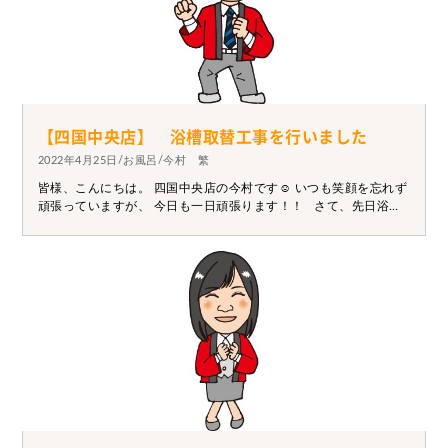
【四国中央店】 浴槽取替工事を行いました
2022年4月25日/お風呂/今村 繁
皆様、こんにちは。 四国中央店の今村です☺ いつも笑顔を忘れず
頑張っていますが、 今日も一日頑張ります！！ さて、先日浴室
のリフォーム工事をおこないました。 工事内容としては・・・主
に ①既存浴槽解体 ②排水配管工事（器具取り除け・メクラ止め）
③タイル斫り工事 ④お風呂据付工事（タカラスタンダード カラ
ーステンレス浴槽100㎝） ⑤床コンクリート工事 ⑥床タイル張替
工事（壁ハツリ部類似品補修工事） ⑦シャワー水栓取替工事 等を
行いました。 おばあ様が安心してお風呂に入れるように 股木の高
さや床タイル等にこだわり安全なお風呂になりました。 工事後、
確認して頂きご家族様がお風呂でリラックス出来る空間となりま
した。 その際に現状の様子をしっかり調査しお家にあったベスト
な形を ご提案させて頂きました。 浴槽の取替工事やタイル張替工
事をお考えのお客様は、お気軽に ご相談ください。