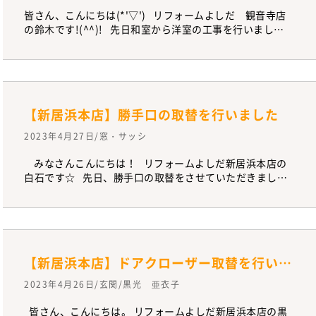
皆さん、こんにちは(*'▽') リフォームよしだ 観音寺店
の鈴木です!(^^)! 先日和室から洋室の工事を行いまし
た！！ 床を畳からフローリングにしたり、 壁土壁をク
ロスにしたりという内容です(^^♪ 和モダンな仕上がりに
お客様も喜んでいただきました(*^-^*)
【新居浜本店】勝手口の取替を行いました
2023年4月27日/窓・サッシ
みなさんこんにちは！ リフォームよしだ新居浜本店の
白石です☆ 先日、勝手口の取替をさせていただきまし
た！ 今回取付させていただいたのはLIXILのリシェント
(*'▽') 採風タイプになってるので鍵を閉めたままの換気
が可能です(`・ω・´) 他にも格子のデザインが違うもの
もありますので お気軽にご相談ください（´-`）.。oO
【新居浜本店】ドアクローザー取替を行いました
2023年4月26日/玄関/黒光 亜衣子
皆さん、こんにちは。 リフォームよしだ新居浜本店の黒