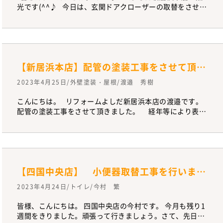
光です(^^♪ 今日は、玄関ドアクローザーの取替をさせて
頂きました。 ドアクローザーのビスが4本中3本外れてし
まっていて、 ビスを取り付けようにもビス穴がなくなって
しまっていたので、 新しいものに取替えることになりまし
た。 調整も含め15分程で取替えが終わり、さすが職人さ
ん！と お褒めの言葉を頂きました٩( ''ω'' )و 部品取替え
【新居浜本店】配管の塗装工事をさせて頂きました。
など、小さな工事もお気軽にお問い合わせください。
2023年4月25日/外壁塗装・屋根/渡邉 秀樹
こんにちは。 リフォームよしだ新居浜本店の渡邉です。
配管の塗装工事をさせて頂きました。 経年等により表面
が剥がれおちていました。 機能的には問題はないのです
が、美観上は好ましい状態ではありませんでした。 「短
時間で綺麗にできた」と喜んで頂けました。
【四国中央店】 小便器取替工事を行いました。
2023年4月24日/トイレ/今村 繁
皆様、こんにちは。 四国中央店の今村です。 今月も残り1
週間をきりました。頑張って行きましょう。さて、先日ご