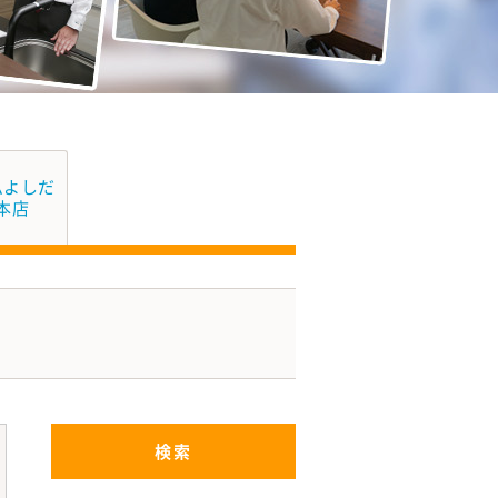
ムよしだ
本店
検索