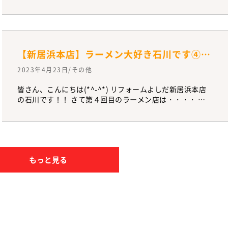
担当させていただきましたお客様の 小便器取替工事が終了
となりました。 工事内容としては・・・ ①既存小便器撤
去 ②小便器据付工事 商品：床置床排水小便器本体
（TOTO）+小便器フラッシュバルブ。 施主様から小便器
取替のご依頼を受けました。 現状の様子をしっかり調査し
【新居浜本店】ラーメン大好き石川です④( *´艸｀)
快適にご利用出来るように小便器 取替工事のご提案をさせ
ていただきました。 日常生活に支障をきたす場合は、ぜひ
2023年4月23日/その他
一度ご相談してください(^_-)-☆♡ アドバイザーがお家の
悩みをお聴きし快適な生活へと導きます。
皆さん、こんにちは(*^-^*) リフォームよしだ新居浜本店
の石川です！！ さて第４回目のラーメン店は・・・・ 新
居浜市久保田町にある「らぅ麺 純」さん！ つけ麺もとっ
ても美味しいんですが私はこちらの豚骨ラーメンも大好き
です！！ あと純さん特製の食べるラー油！！こちらも、ぜ
ひ食べて欲しい！！ ごはんに乗せて食べても最高！ラーメ
ンに少し溶かしても最高！ ラーメンブログ書いてると、な
もっと見る
んだかお腹が減ってきちゃいます（笑） また次回をお楽し
みに～～～( *´艸｀)