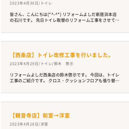
2023年4月30日/トイレ
皆さん、こんにちは(*^-^*) リフォームよしだ新居浜本店
の石川です。 先日トイレ取替のリフォーム工事をさせて頂
きました！ 石川おススメのTOTO・QR!(^^)! お値段的にも
機能的にもGOOD！！ 〈BEFOR〉 〈AFTER〉 今回、お客
様宅は1階と2階の両方のおトイレを取替！！ 予算内で2セ
ットのトイレ交換ができ喜んで頂けました(*´▽｀*) 小さ
なことだからなど遠慮なく、お気軽にご相談くださいね～
【西条店】トイレ改修工事を行いました。
♡
2023年4月29日/トイレ/鈴木 啓示
リフォームよしだ西条店の鈴木啓示です。 今回は、トイレ
工事のご紹介です。 クロス・クッションフロアも張り替え
て、トイレ内を一新しました。 カウンター・収納付きの紙
巻き器も付けて機能性もアップさせたトイレに仕上がりま
した。 このような工事は1～2日で終わりトイレが使えな
いのも朝から夕方までです。
【観音寺店】和室→洋室
2023年4月28日/洋室